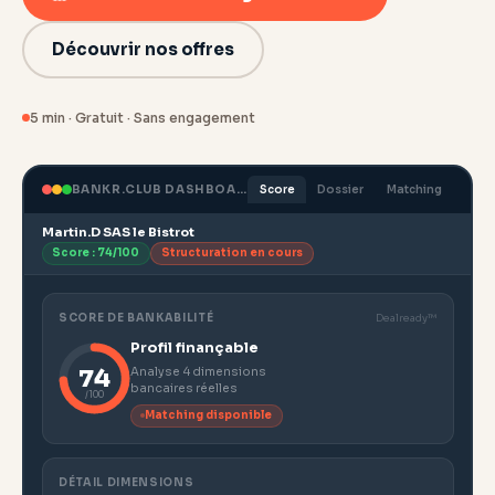
Découvrir nos offres
5 min · Gratuit · Sans engagement
Score
Dossier
Matching
BANKR.CLUB DASHBOARD
Martin.D SAS le Bistrot
Score : 74/100
Structuration en cours
SCORE DE BANKABILITÉ
Dealready™
Profil finançable
74
Analyse 4 dimensions
bancaires réelles
/100
Matching disponible
DÉTAIL DIMENSIONS