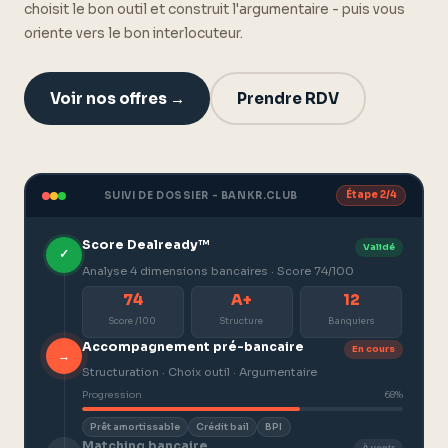
choisit le bon outil et construit l'argumentaire - puis vous
oriente vers le bon interlocuteur.
Voir nos offres →
Prendre RDV
SUIVI DE DOSSIER - BANKR.CLUB
Étape 2/4
Score Dealready™
Validé
✓
Analyse 4 dimensions bancaires · Score 74/100
74
A+
12
Score /100
Structure
Banquiers
Accompagnement pré-bancaire
En cours
→
Structuration · Choix outil · Argumentaire
Progression
68%
Prêt amortissable
Crédit bail
BPI
Matching bancaire
À venir