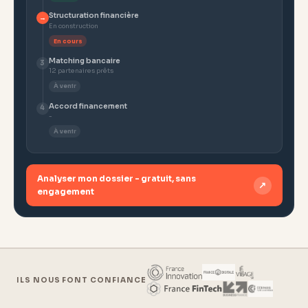
Structuration financière
→
En construction
En cours
Matching bancaire
3
12 partenaires prêts
À venir
Accord financement
4
-
À venir
Analyser mon dossier - gratuit, sans
↗
engagement
ILS NOUS FONT CONFIANCE