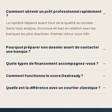
Comment obtenir un prêt professionnel rapidement
?
La rapidité dépend avant tout de la qualité du dossier.
Bankr.club analyse, structure et met en relation avec les
banques les plus réactives. Premier retour sous 48h.
Pourquoi préparer son dossier avant de contacter
une banque ?
Présenter un dossier non structuré expose votre projet sans
Quels types de financement accompagnez-vous ?
filet. L'accompagnement financier en amont - structuration,
choix du bon outil, argumentaire - est la différence entre un
Prêt amortissable, crédit bail, affacturage, subventions BPI,
accord et un refus.
Comment fonctionne le score Dealready ?
prêt d'honneur (France Active, Initiative France). Tous
secteurs, toutes tailles : TPE, PME, dirigeants.
Dealready analyse votre dossier selon les critères bancaires
Quelle est la différence avec un courtier classique ?
réels. Si votre score atteint le seuil requis, l'accompagnement
et le matching vous sont proposés automatiquement.
Un courtier présente votre dossier tel quel. Bankr.club le
diagnostique, le transforme en dossier bancable, puis le
présente au bon interlocuteur. La préparation en amont est
notre valeur ajoutée principale.