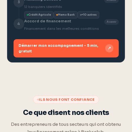
3
12 banquiers identifiés
Crédit Agricole
Memo Bank
+10 autres
Accord de financement
À venir
4
Financement dans les meilleures conditions
Démarrer mon accompagnement - 5 min,
↗
gratuit
ILS NOUS FONT CONFIANCE
Ce que disent nos clients
Des entrepreneurs de tous secteurs qui ont obtenu