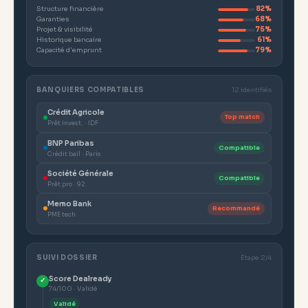
Structure financière
82%
Garanties
68%
Projet & visibilité
75%
Historique bancaire
61%
Capacité d'emprunt
79%
BANQUIERS COMPATIBLES
12 identifiés
Crédit Agricole
Top match
Prêt invest. · IDF
BNP Paribas
Compatible
Crédit bail · Paris
Société Générale
Compatible
Prêt pro · 92
Memo Bank
Recommandé
PME tech
SUIVI DOSSIER
Étape 2/4
Score Dealready
✓
74/100 · Validé
Validé