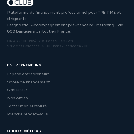
Plateforme de financement professionnel pour TPE, PME et
dirigeants.
Diagnostic · Accompagnement pré-bancaire · Matching + de
800 banquiers partout en France.
ORIAS 23000924 · RCS Paris 919 579 276
9 rue des Colonnes, 75002 Paris · Fondée en 2022
ENTREPRENEURS
Espace entrepreneurs
Score de financement
Simulateur
Nos offres
Tester mon éligibilité
Prendre rendez-vous
GUIDES MÉTIERS